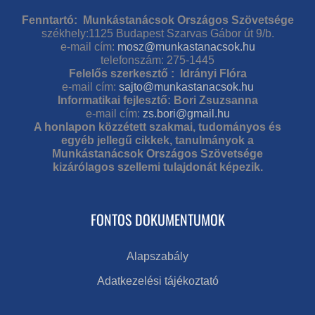
Fenntartó: Munkástanácsok Országos Szövetsége
székhely:1125 Budapest Szarvas Gábor út 9/b.
e-mail cím:
mosz@munkastanacsok.hu
telefonszám: 275-1445
Felelős szerkesztő : Idrányi Flóra
e-mail cím:
sajto@munkastanacsok.hu
Informatikai fejlesztő: Bori Zsuzsanna
e-mail cím:
zs.bori@gmail.hu
A honlapon közzétett szakmai, tudományos és
egyéb jellegű cikkek, tanulmányok a
Munkástanácsok Országos Szövetsége
kizárólagos szellemi tulajdonát képezik.
FONTOS DOKUMENTUMOK
Alapszabály
Adatkezelési tájékoztató