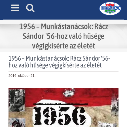
Skip
to
content
1956 – Munkástanácsok: Rácz
Sándor '56-hoz való hűsége
végigkísérte az életét
1956 – Munkástanácsok: Rácz Sándor '56-
hoz való hűsége végigkísérte az életét
2016. október 21.
View
Larger
Image