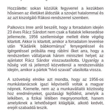
Hozzátette: sokan közülük fegyverrel a kezükben
hősiesen az életüket áldozták a szovjet hatalommal és
az azt kiszolgáló Rákosi-rendszerrel szemben.
Palkovics Imre arról beszélt, hogy a forradalom idején
23 éves Rácz Sándort nem csak a fiatalok lelkesedése
jellemezte, 1956 szellemisége mellett élete végéig
kitartott. Akkor is kitartott, amikor a forradalom leverése
után “Kádárék bábkormánya” fenyegetéssel és
ígérgetéssel próbálta meg rábírni őket arra, hogy a
rendszerben vállaljanak három miniszteri helyet; az
ajánlatot Rácz Sándor visszautasította. Ugyanígy a
hűség volt rá jellemző közvetlenül a rendszerváltás
idején, amikor a pártok “hívó szavait” utasította vissza.
A szövetség elnöke azt mondta, hogy az 1956-os
munkástanácsok igazi képviselői voltak a magyar
népnek. Kiemelte, nem az a munkavállalói közösség
hoz eredményeket, gazdasági fejlődést, amelyik a
lelkében, a fizikai létében megnyomorított, hanem
amelyiknek a lehetőségeit kitágítják, alkotó kedvét,
erejét szabaddá teszik.