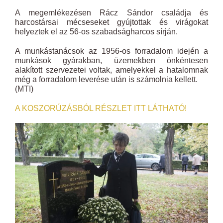
A megemlékezésen Rácz Sándor családja és
harcostársai mécseseket gyújtottak és virágokat
helyeztek el az 56-os szabadságharcos sírján.
A munkástanácsok az 1956-os forradalom idején a
munkások gyárakban, üzemekben önkéntesen
alakított szervezetei voltak, amelyekkel a hatalomnak
még a forradalom leverése után is számolnia kellett.
(MTI)
A KOSZORÚZÁSBÓL RÉSZLET ITT LÁTHATÓ!