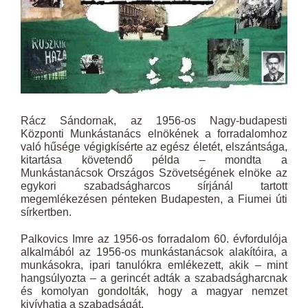
Rácz Sándornak, az 1956-os Nagy-budapesti
Központi Munkástanács elnökének a forradalomhoz
való hűsége végigkísérte az egész életét, elszántsága,
kitartása követendő példa – mondta a
Munkástanácsok Országos Szövetségének elnöke az
egykori szabadságharcos sírjánál tartott
megemlékezésen pénteken Budapesten, a Fiumei úti
sírkertben.
Palkovics Imre az 1956-os forradalom 60. évfordulója
alkalmából az 1956-os munkástanácsok alakítóira, a
munkásokra, ipari tanulókra emlékezett, akik – mint
hangsúlyozta – a gerincét adták a szabadságharcnak
és komolyan gondolták, hogy a magyar nemzet
kivívhatja a szabadságát.