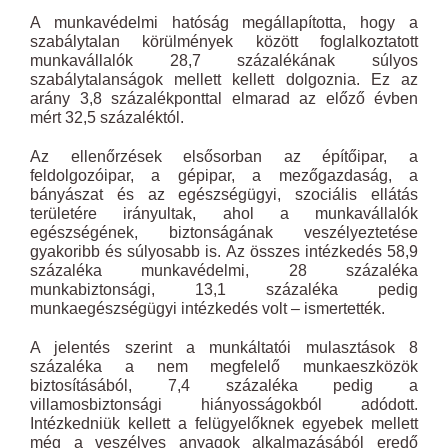
A munkavédelmi hatóság megállapította, hogy a
szabálytalan körülmények között foglalkoztatott
munkavállalók 28,7 százalékának súlyos
szabálytalanságok mellett kellett dolgoznia. Ez az
arány 3,8 százalékponttal elmarad az előző évben
mért 32,5 százaléktól.
Az ellenőrzések elsősorban az építőipar, a
feldolgozóipar, a gépipar, a mezőgazdaság, a
bányászat és az egészségügyi, szociális ellátás
területére irányultak, ahol a munkavállalók
egészségének, biztonságának veszélyeztetése
gyakoribb és súlyosabb is. Az összes intézkedés 58,9
százaléka munkavédelmi, 28 százaléka
munkabiztonsági, 13,1 százaléka pedig
munkaegészségügyi intézkedés volt – ismertették.
A jelentés szerint a munkáltatói mulasztások 8
százaléka a nem megfelelő munkaeszközök
biztosításából, 7,4 százaléka pedig a
villamosbiztonsági hiányosságokból adódott.
Intézkedniük kellett a felügyelőknek egyebek mellett
még a veszélyes anyagok alkalmazásából eredő