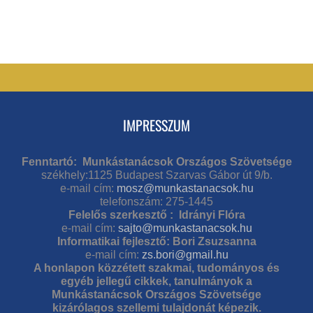
IMPRESSZUM
Fenntartó: Munkástanácsok Országos Szövetsége
székhely:1125 Budapest Szarvas Gábor út 9/b.
e-mail cím:
mosz@munkastanacsok.hu
telefonszám: 275-1445
Felelős szerkesztő : Idrányi Flóra
e-mail cím:
sajto@munkastanacsok.hu
Informatikai fejlesztő: Bori Zsuzsanna
e-mail cím:
zs.bori@gmail.hu
A honlapon közzétett szakmai, tudományos és
egyéb jellegű cikkek, tanulmányok a
Munkástanácsok Országos Szövetsége
kizárólagos szellemi tulajdonát képezik.