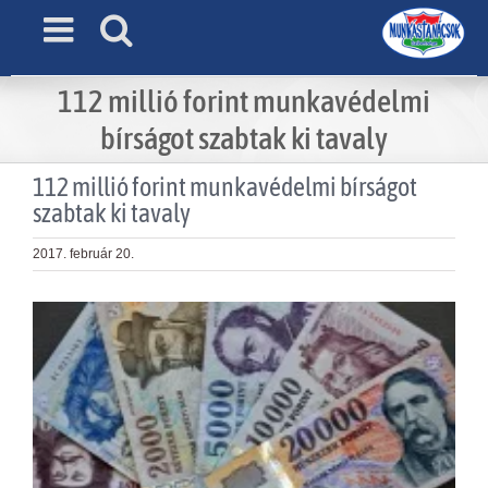
Skip
to
content
112 millió forint munkavédelmi
bírságot szabtak ki tavaly
112 millió forint munkavédelmi bírságot
szabtak ki tavaly
2017. február 20.
View
Larger
Image