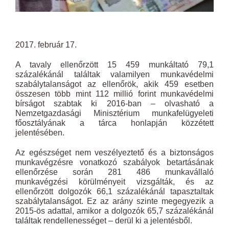
2017. február 17.
A tavaly ellenőrzött 15 459 munkáltató 79,1
százalékánál találtak valamilyen munkavédelmi
szabálytalanságot az ellenőrök, akik 459 esetben
összesen több mint 112 millió forint munkavédelmi
bírságot szabtak ki 2016-ban – olvasható a
Nemzetgazdasági Minisztérium munkafelügyeleti
főosztályának a tárca honlapján közzétett
jelentésében.
Az egészséget nem veszélyeztető és a biztonságos
munkavégzésre vonatkozó szabályok betartásának
ellenőrzése során 281 486 munkavállaló
munkavégzési körülményeit vizsgálták, és az
ellenőrzött dolgozók 66,1 százalékánál tapasztaltak
szabálytalanságot. Ez az arány szinte megegyezik a
2015-ös adattal, amikor a dolgozók 65,7 százalékánál
találtak rendellenességet – derül ki a jelentésből.